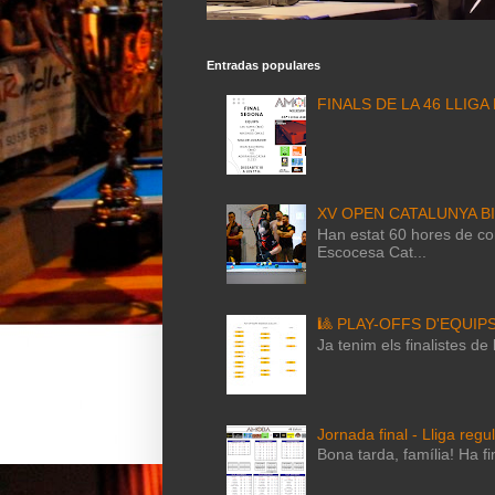
Entradas populares
FINALS DE LA 46 LLIGA
XV OPEN CATALUNYA B
Han estat 60 hores de com
Escocesa Cat...
🎱 PLAY-OFFS D'EQUIP
Ja tenim els finalistes d
Jornada final - Lliga regu
Bona tarda, família! Ha fi