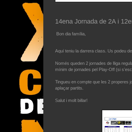
14ena Jornada de 2A i 12en
Bon dia família,
Aquí teniu la darrera class. Us podeu d
Només queden 2 jornades de lliga regular
mínim de jornades pel Play-Off (si s'esca
Tingueu en compte que les 2 properes jo
aplaçar partits.
Salut i molt billar!