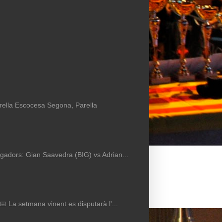
arella Escocesa Segona, Parella
Jugadors: Gian Saavedra (BIG) vs Adrian...
 📅 La setmana vinent es disputarà l'...