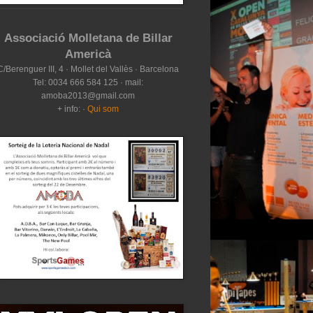
Associació Molletana de Billar
Americà
C/Berenguer III, 4 · Mollet del Vallès · Barcelona
Tel: 0034 666 584 125 · mail:
amoba2013@gmail.com
+ info: ·
Qui som