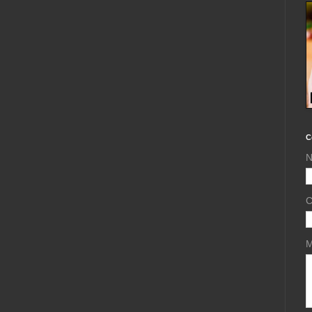
C
N
C
M