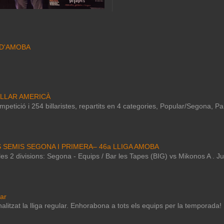
 D'AMOBA
ILLAR AMERICÀ
petició i 254 billaristes, repartits en 4 categories, Popular/Segona, P
S SEMIS SEGONA I PRIMERA– 46a LLIGA AMOBA
e les 2 divisions: Segona - Equips / Bar les Tapes (BIG) vs Mikonos A . 
lar
nalitzat la lliga regular. Enhorabona a tots els equips per la temporada!