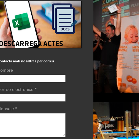
ontacta amb nosaltres per correu
ombre
orreo electrónico
*
ensaje
*