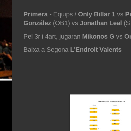
Primera
- Equips /
Only Billar 1
vs
P
González
(OB1) vs
Jonathan Leal
(S
Pel 3r i 4art, jugaran
Mikonos G
vs
On
Baixa a Segona
L'Endroit Valents
RESUL