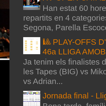
Han estat 60 hores
repartits en 4 categor
Segona, Parella Escoce
🎱 PLAY-OFFS 
46a LLIGA AMO
Ja tenim els finalistes 
les Tapes (BIG) vs Mik
vs Adrian...
Jornada final - Ll
Bona tarda, família