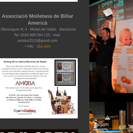
Associació Molletana de Billar
Americà
C/Berenguer III, 4 · Mollet del Vallès · Barcelona
Tel: 0034 666 584 125 · mail:
amoba2013@gmail.com
+ info: ·
Qui som