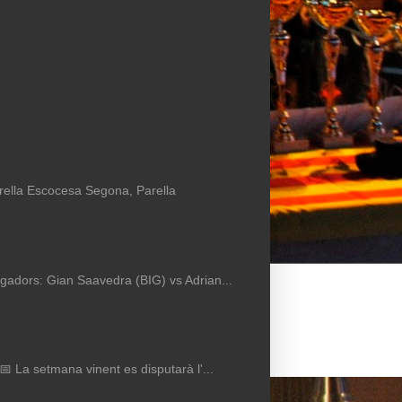
arella Escocesa Segona, Parella
Jugadors: Gian Saavedra (BIG) vs Adrian...
 📅 La setmana vinent es disputarà l'...