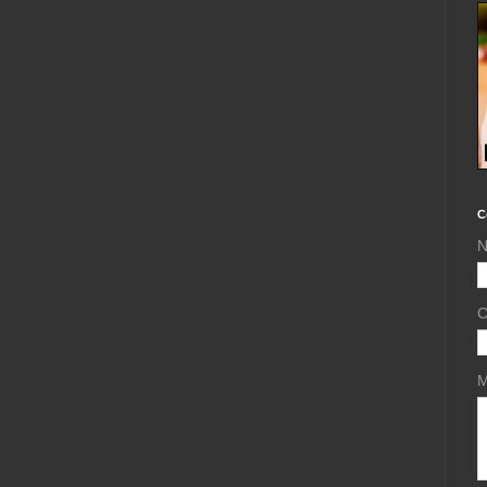
C
N
C
M