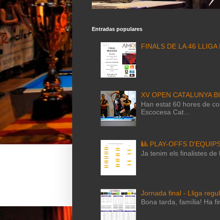
Entradas populares
FINALS DE LA 46 LLIGA
XV OPEN CATALUNYA B
Han estat 60 hores de com
Escocesa Cat...
🎱 PLAY-OFFS D'EQUIP
Ja tenim els finalistes d
Jornada final - Lliga regu
Bona tarda, família! Ha fi