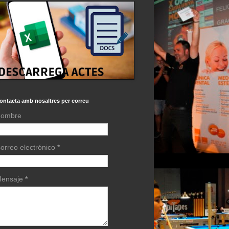
ontacta amb nosaltres per correu
ombre
orreo electrónico
*
ensaje
*