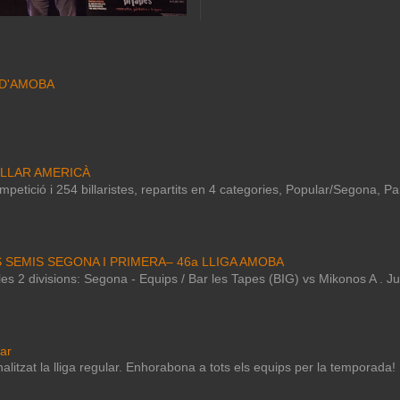
 D'AMOBA
ILLAR AMERICÀ
petició i 254 billaristes, repartits en 4 categories, Popular/Segona, P
S SEMIS SEGONA I PRIMERA– 46a LLIGA AMOBA
e les 2 divisions: Segona - Equips / Bar les Tapes (BIG) vs Mikonos A . 
lar
nalitzat la lliga regular. Enhorabona a tots els equips per la temporada!