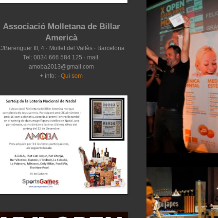
Associació Molletana de Billar
Americà
C/Berenguer III, 4 · Mollet del Vallès · Barcelona
Tel: 0034 666 584 125 · mail:
amoba2013@gmail.com
+ info: ·
Qui som