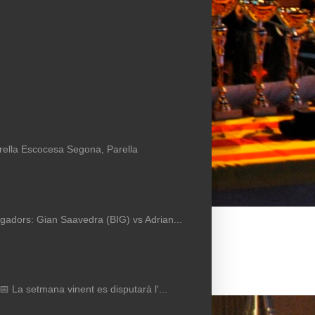
arella Escocesa Segona, Parella
Jugadors: Gian Saavedra (BIG) vs Adrian...
 📅 La setmana vinent es disputarà l'...