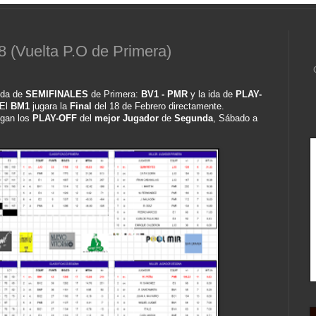
8 (Vuelta P.O de Primera)
 ida de
SEMIFINALES
de Primera:
BV1 - PMR
y la ida de
PLAY-
 El
BM1
jugara la
Final
del 18 de Febrero directamente.
egan los
PLAY-OFF
del
mejor Jugador
de
Segunda
, Sábado a