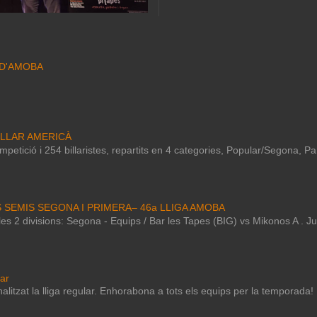
 D'AMOBA
ILLAR AMERICÀ
petició i 254 billaristes, repartits en 4 categories, Popular/Segona, P
S SEMIS SEGONA I PRIMERA– 46a LLIGA AMOBA
e les 2 divisions: Segona - Equips / Bar les Tapes (BIG) vs Mikonos A . 
lar
nalitzat la lliga regular. Enhorabona a tots els equips per la temporada!