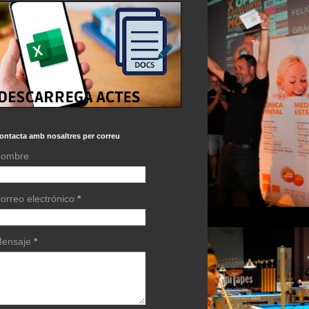
ontacta amb nosaltres per correu
ombre
orreo electrónico
*
ensaje
*