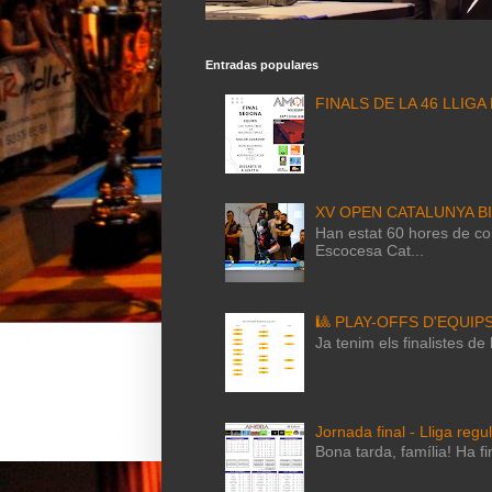
Entradas populares
FINALS DE LA 46 LLIGA
XV OPEN CATALUNYA B
Han estat 60 hores de com
Escocesa Cat...
🎱 PLAY-OFFS D'EQUIP
Ja tenim els finalistes d
Jornada final - Lliga regu
Bona tarda, família! Ha fi