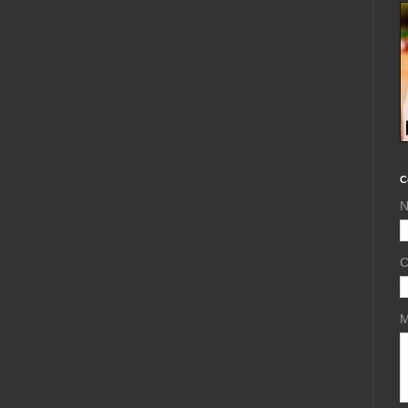
C
N
C
M