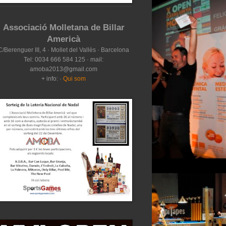
Associació Molletana de Billar
Americà
C/Berenguer III, 4 · Mollet del Vallès · Barcelona
Tel: 0034 666 584 125 · mail:
amoba2013@gmail.com
+ info: ·
Qui som