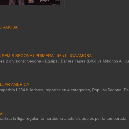
 D'AMOBA
S SEMIS SEGONA I PRIMERA– 46a LLIGA AMOBA
e les 2 divisions: Segona - Equips / Bar les Tapes (BIG) vs Mikonos A . 
ILLAR AMERICÀ
petició i 254 billaristes, repartits en 4 categories, Popular/Segona, P
lar
nalitzat la lliga regular. Enhorabona a tots els equips per la temporada!