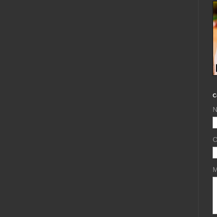
C
N
C
M