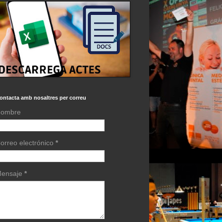
ontacta amb nosaltres per correu
ombre
orreo electrónico
*
ensaje
*