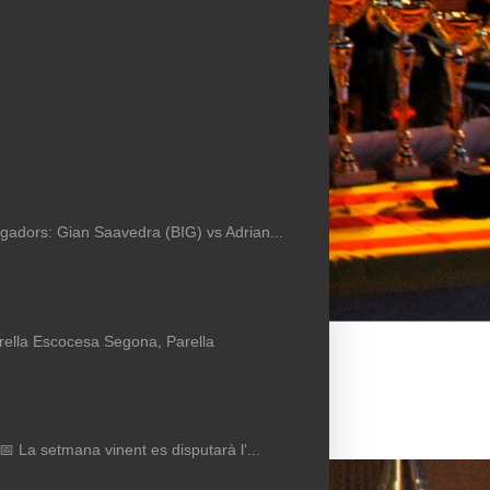
Jugadors: Gian Saavedra (BIG) vs Adrian...
arella Escocesa Segona, Parella
 📅 La setmana vinent es disputarà l'...