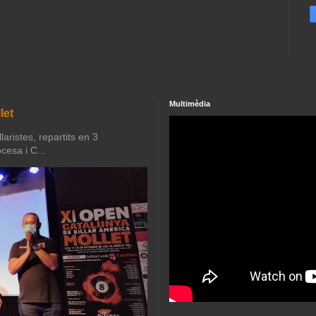
Multimèdia
let
aristes, repartits en 3
cesa i C...