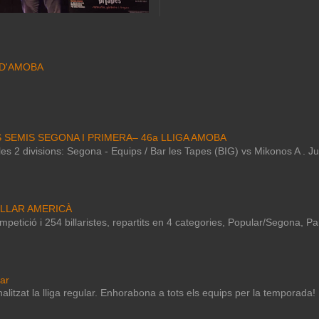
 D'AMOBA
S SEMIS SEGONA I PRIMERA– 46a LLIGA AMOBA
e les 2 divisions: Segona - Equips / Bar les Tapes (BIG) vs Mikonos A . 
ILLAR AMERICÀ
petició i 254 billaristes, repartits en 4 categories, Popular/Segona, P
lar
nalitzat la lliga regular. Enhorabona a tots els equips per la temporada!