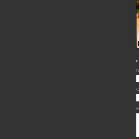
C
N
C
M