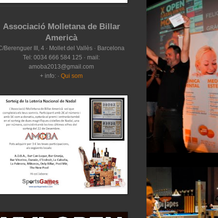
Associació Molletana de Billar
Americà
C/Berenguer III, 4 · Mollet del Vallès · Barcelona
Tel: 0034 666 584 125 · mail:
amoba2013@gmail.com
+ info: ·
Qui som