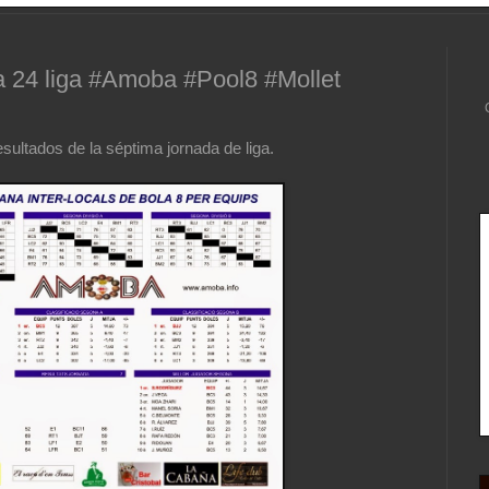
da 24 liga #Amoba #Pool8 #Mollet
esultados de la séptima jornada de liga.