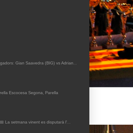
Jugadors: Gian Saavedra (BIG) vs Adrian...
arella Escocesa Segona, Parella
 📅 La setmana vinent es disputarà l'...