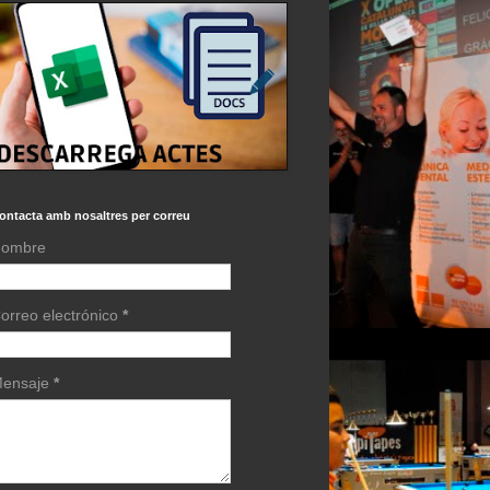
ontacta amb nosaltres per correu
ombre
orreo electrónico
*
ensaje
*