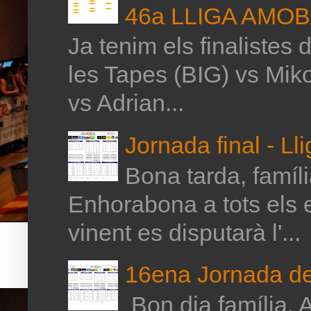
46a LLIGA AMO
Ja tenim els finalistes 
les Tapes (BIG) vs Mik
vs Adrian...
Jornada final - Ll
Bona tarda, família
Enhorabona a tots els 
vinent es disputarà l'...
16ena Jornada de 
Bon dia família, A