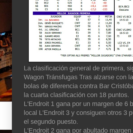
La clasificación general de primera, 
Wagon Tránsfugas Tras alzarse con la
bolas de diferencia contra Bar Cristóba
la cuarta clasificación con 18 puntos.
L'Endroit 1 gana por un margen de 6 
local L'Endroit 3 y consiguen otros 3
el segundo puesto.
L'Endroit 2 gana por abultado margen