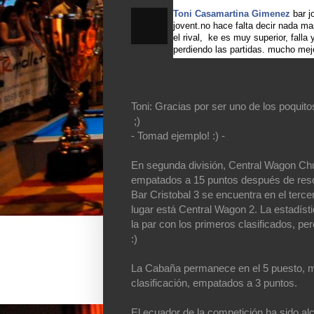
Toni Casamartina Gimenez
bar j
jovent.no hace falta decir nada m
el rival, ke es muy superior, falla
perdiendo las partidas. mucho mejor
Toni: Gracias por ser uno de los poquit
;)
- Tomad ejemplo! :) -
En segunda división, Central Wagon Chu
empatados a 15 puntos después de reso
Bar Cristobal 3 se encuentra en el terce
lugar está Central Wagon 2. La estadíst
la par con los primeros clasificados, pe
:)
La Cabaña permanece en el 5 puesto, mi
clasificación, empatados a 3 puntos.
El ecuador de la competición ha sido alc