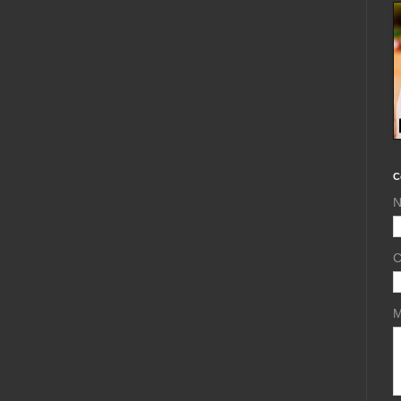
C
N
C
M