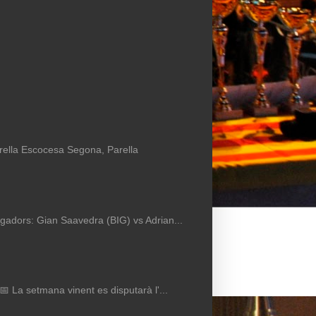
arella Escocesa Segona, Parella
Jugadors: Gian Saavedra (BIG) vs Adrian...
 📅 La setmana vinent es disputarà l'...