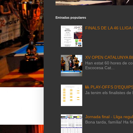
Entradas populares
FINALS DE LA 46 LLIGA
XV OPEN CATALUNYA B
Han estat 60 hores de com
Escocesa Cat...
🎱 PLAY-OFFS D'EQUIP
Ja tenim els finalistes d
Jornada final - Lliga regu
Bona tarda, família! Ha fi