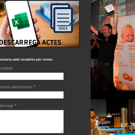
ontacta amb nosaltres per correu
ombre
orreo electrónico
*
ensaje
*