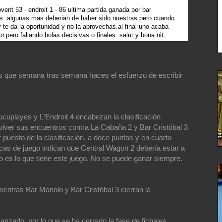
ovent 53 - endroit 1 - 86 ultima partida ganada por bar
as. algunas mas deberian de haber sido nuestras.pero cuando
 y te da la oportunidad y no la aprovechas.al final uno acaba
.pero fallando bolas decisivas o finales. salut y bona nit.
os que semana tras semana haces el esfuerzo de escribir
cuplayes y L'Endroit 4 encabezan la clasificación
lver sus encuentros contra La Cabaña 2 y Bar Cristóbal 3
r puesto de la clasificación, a doce puntos y en cuarto
icas de juego indican que Central Wagon 2 debería estar a
ro es lo que tiene este juego. No se puede ganar siempre.
entras Bar Manolo y Bar Cristóbal 3 cierran la
anzado, por lo que se ha cerrado la fase de fichajes.