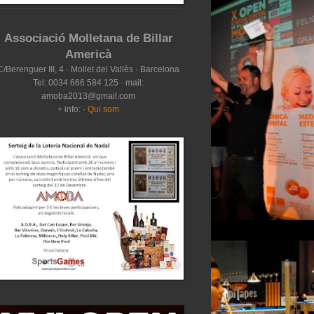
Associació Molletana de Billar
Americà
C/Berenguer III, 4 · Mollet del Vallès · Barcelona
Tel: 0034 666 584 125 · mail:
amoba2013@gmail.com
+ info: ·
Qui som