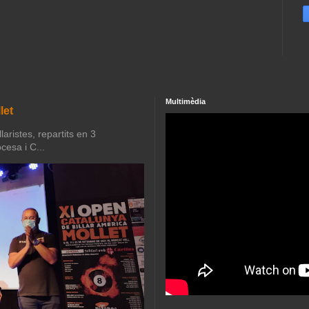
Multimèdia
let
aristes, repartits en 3
cesa i C...