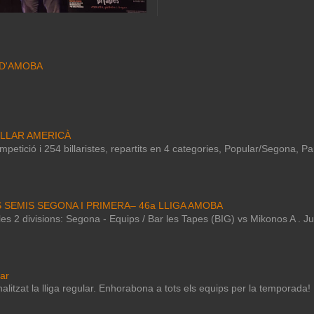
 D'AMOBA
ILLAR AMERICÀ
petició i 254 billaristes, repartits en 4 categories, Popular/Segona, P
S SEMIS SEGONA I PRIMERA– 46a LLIGA AMOBA
e les 2 divisions: Segona - Equips / Bar les Tapes (BIG) vs Mikonos A . 
lar
nalitzat la lliga regular. Enhorabona a tots els equips per la temporada!