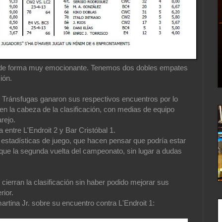
o de forma muy emocionante. Tenemos dos dobles empates
ión.
n Tránsfugas ganaron sus respectivos encuentros por lo
n la cabeza de la clasificación, con medias de equipo
rejo.
a entre L'Endroit 2 y Bar Cristóbal 1.
 estadísticas de juego, que hacen pensar que podría estar
o que la segunda vuelta del campeonato, sin lugar a dudas
 cierran la clasificación sin haber podido mejorar sus
rior.
tina Jr. sobre su encuentro contra L'Endroit 1: