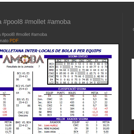
da #pool8 #mollet #amoba
ga #pool8 #mollet #amoba
rmato
PDF