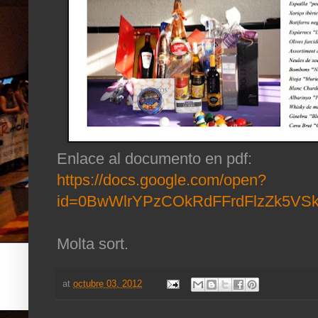
Enlace al documento en pdf:
https://docs.google.com/open?
id=0BwWlrYPzCOkRdFFrdFlzZk5VS
Molta sort.
at
octubre 03, 2012