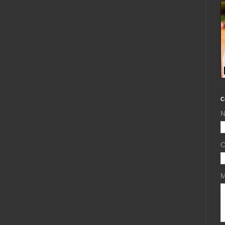
C
N
C
M