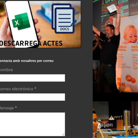
ontacta amb nosaltres per correu
ombre
orreo electrónico
*
ensaje
*