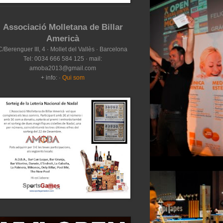
Associació Molletana de Billar
Americà
C/Berenguer III, 4 · Mollet del Vallès · Barcelona
Tel: 0034 666 584 125 · mail:
amoba2013@gmail.com
+ info: ·
Qui som