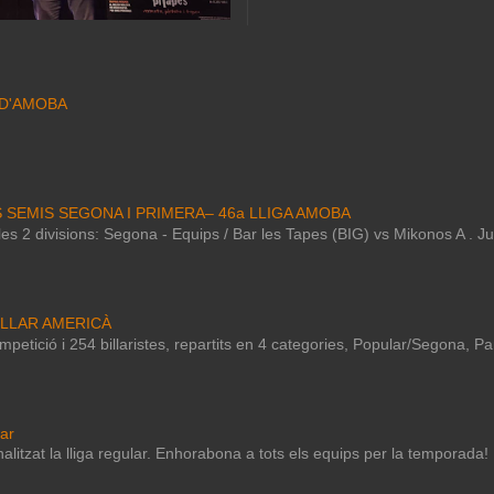
 D'AMOBA
S SEMIS SEGONA I PRIMERA– 46a LLIGA AMOBA
e les 2 divisions: Segona - Equips / Bar les Tapes (BIG) vs Mikonos A . 
ILLAR AMERICÀ
petició i 254 billaristes, repartits en 4 categories, Popular/Segona, P
lar
nalitzat la lliga regular. Enhorabona a tots els equips per la temporada!