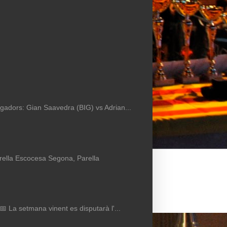
Jugadors: Gian Saavedra (BIG) vs Adrian...
arella Escocesa Segona, Parella
 📅 La setmana vinent es disputarà l'...