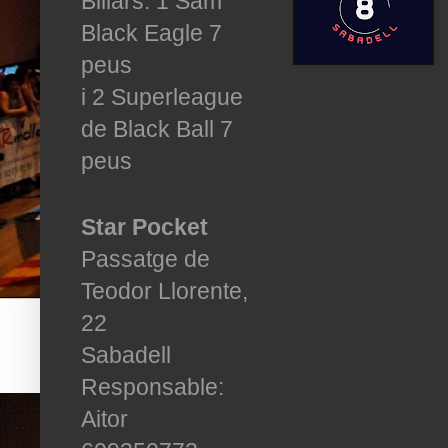
Billars: 1 Sam
Black Eagle 7
peus
i 2 Superleague
de Black Ball 7
peus
Star Pocket
Passatge de
Teodor
Llorente,
22
Sabadell
Responsable:
Aitor