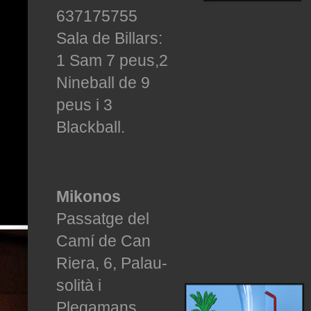
637175755
Sala de Billars:
1 Sam 7 peus,2
Nineball de 9
peus i 3
Blackball.
Mikonos
Passatge del
Camí de Can
Riera, 6, Palau-
solità i
Plegamans