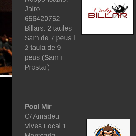
Jairo
656420762
Billars: 2 taules
Sam de 7 peus i
2 taula de 9
peus (Sam i
Prostar)
Pool Mir
C/ Amadeu
Vives Local 1
Montcada.