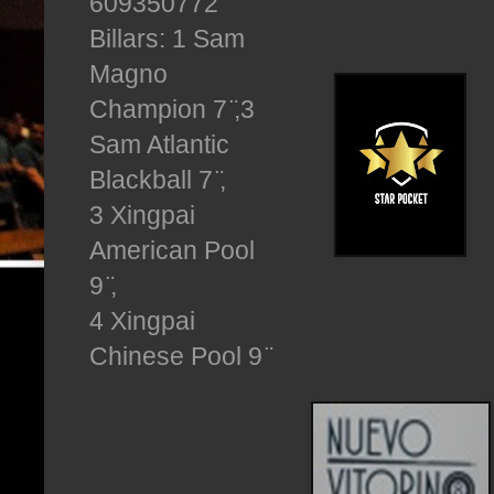
609350772
Billars: 1 Sam
Magno
Champion 7
̈,3
Sam Atlantic
Blackball 7 ̈,
3 Xingpai
American Pool
9 ̈,
4 Xingpai
Chinese Pool 9 ̈