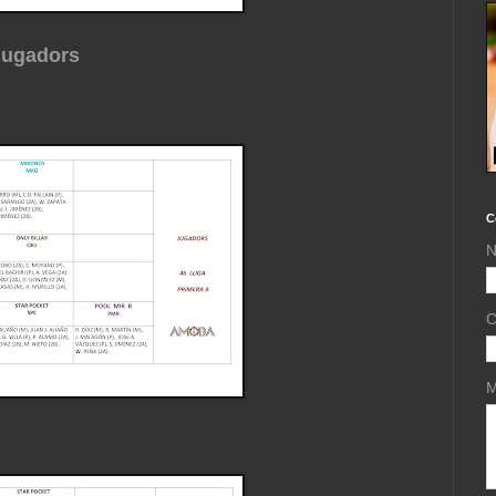
Jugadors
C
N
C
M