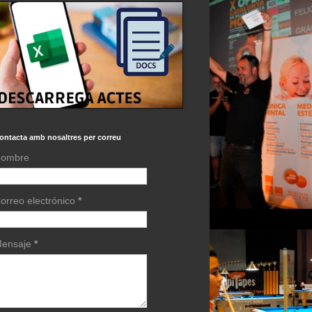
ontacta amb nosaltres per correu
ombre
orreo electrónico
*
ensaje
*