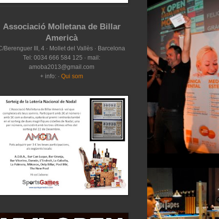
Associació Molletana de Billar
Americà
C/Berenguer III, 4 · Mollet del Vallès · Barcelona
Tel: 0034 666 584 125 · mail:
amoba2013@gmail.com
+ info: ·
Qui som